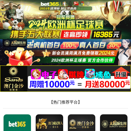
35222葡京集团
设计艺术节
首页
>
设计艺术节
06-08
35222葡京集团第八届设计艺术节明天开幕
2026
为落实立德树人根本任务，深化35222葡京集团美育工作内涵，进一步擦亮“湖工大设计”品牌，推动产学研深度融合与设计学科创新发展，35222葡京集团将于2026年6月9日至20日举办35222葡京集团第八届设计艺术节，并将于6月9日上午9时在图书馆报告厅举行开幕式。本届设计艺术节以“无界·共生—融汇·永续”为主题，聚焦人工智能赋能设计创新，围绕本科生优秀毕业设计展、AI主题讲座、艺术与生活AI设计作品征集与展示、特色工作坊、儿童AI设计启蒙体验等线上线下活动展开，...
05-31
35222葡京集团第六届设计艺术季即将盛大开幕
2024
35222葡京集团第六届设计艺术节将于6月1——7日隆重举行。本届艺术节以“智在自得，艺启未来”为主题，融合了当下兴起的人工智能科技与个体艺术创作的独特性。“智”映射出人工智能科技的尖端魅力，它作为当代艺术创新的重要驱动力，不断拓宽艺术表现的边界与维度；而“自”则着重体现艺术家们在科技浪潮中的主体意识和个性表达。艺术节致力于探讨人工智能如何赋能个体艺术创作，使科技智慧与个体创意相互激发，从而诞生全新的艺...